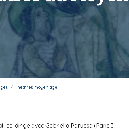
gages
Theatres moyen age
al
co-dirigé avec Gabriella Parussa (Paris 3)