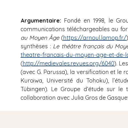
i
a
Argumentaire:
Fondé en 1998, le Grou
n
e
communications téléchargeables au fo
au Moyen Âge
(
https://arnoul.lamop.fr/
synthèses :
Le théâtre français du Moy
theatre-francais-du-moyen-age-et-de-l
(
http://medievales.revues.org/6040
). Le
(avec G. Parussa), la versification et le
Kuroiwa, Université du Tohoku), l’étu
Tübingen). Le Groupe d’étude sur le 
collaboration avec Julia Gros de Gasque