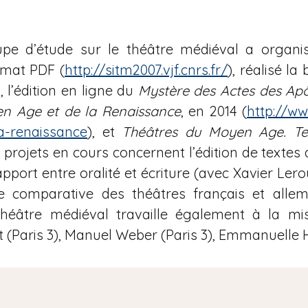
pe d’étude sur le théâtre médiéval a organis
rmat PDF (
http://sitm2007.vjf.cnrs.fr/
), réalisé la
), l’édition en ligne du
Mystère des Actes des Apô
en Age et de la Renaissance
, en 2014 (
http://w
a-renaissance
), et
Théâtres du Moyen Age. Te
s projets en cours concernent l’édition de textes
 rapport entre oralité et écriture (avec Xavier Le
de comparative des théâtres français et alle
théâtre médiéval travaille également à la 
t (Paris 3), Manuel Weber (Paris 3), Emmanuelle 