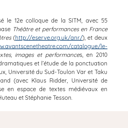
é le 12e colloque de la SITM, avec 55
 base
Théâtre et performances en France
tres
(
http://eserve.org.uk/anr/
), et deux
ww.avantscenetheatre.com/catalogue/le-
xtes, images et performance
s, en 2010
 dramatiques et l’étude de la ponctuation
roux, Université du Sud-Toulon Var et Taku
mand (avec Klaus Ridder, Université de
mise en espace de textes médiévaux en
Huteau et Stéphanie Tesson.