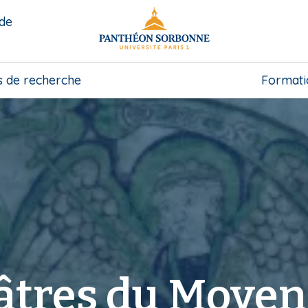
 de
s de recherche
Formati
âtres du Moyen