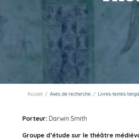
i
p
a
l
F
Accueil
Axes de recherche
Livres textes lan
i
l
d
Porteur:
Darwin Smith
'
A
Groupe d’étude sur le théâtre médiév
r