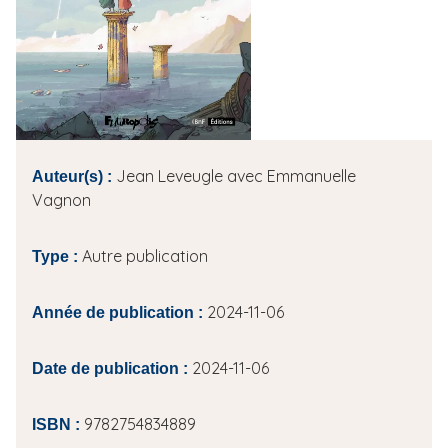
i
p
a
l
Jean Leveugle avec Emmanuelle
Auteur(s) :
Vagnon
Autre publication
Type :
2024-11-06
Année de publication :
2024-11-06
Date de publication :
9782754834889
ISBN :