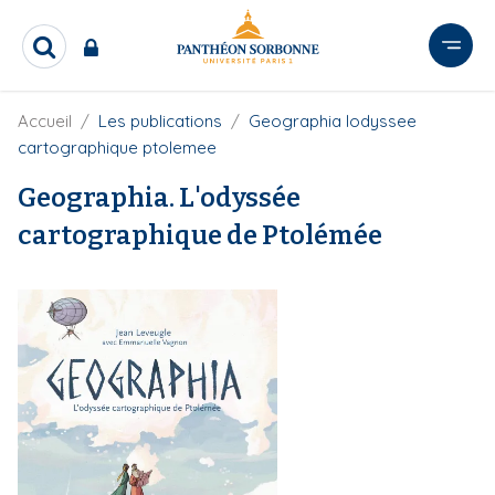
A
l
R
l
e
e
c
r
F
Accueil
Les publications
Geographia lodyssee
h
i
e
a
cartographique ptolemee
l
r
u
d
c
Geographia. L'odyssée
c
'
h
o
A
cartographique de Ptolémée
e
r
n
r
i
t
a
e
n
e
n
u
p
r
i
n
c