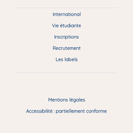
i
e
International
d
Vie étudiante
d
Inscriptions
e
Recrutement
p
Les labels
a
g
e
F
Mentions légales
R
Accessibilité : partiellement conforme