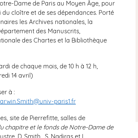
 Notre-Dame de Paris au Moyen Âge, pour
ti du cloître et de ses dépendances. Porté
naires les Archives nationales, la
(Département des Manuscrits,
nationale des Chartes et la Bibliothèque
rdi de chaque mois, de 10 h à 12 h,
edi 14 avril)
er à :
arwin.Smith@univ-paris1.fr
s, site de Pierrefitte, salles de
du chapitre
et le fond
s
de Notre-Dame de
austre, D. Smith, S. Nadiras et I.