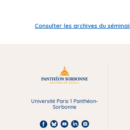
Consulter les archives du séminai
M
e
Université Paris 1 Panthéon-
n
Sorbonne
u
F
B
Y
L
I