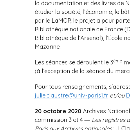
la documentation et des livres de
n
étudier la société, l’économie, le bâ
e
par le LaMOP, le projet a pour parte
Bibliothèque nationale de France 
Bibliothèque de l’Arsenal), l’École 
Mazarine.
ème
Les séances se déroulent le 3
ma
(à l’exception de la séance du mercr
Pour tous renseignements, s’adress
julie.claustre@univ-paris1.fr
et/ou
D
20
octobre
2020
Archives Nationale
commission 3 et 4 ―
Les registres 
Paris aux Archives nationales
: J. Cl