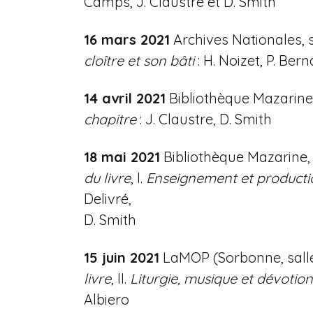
Camps, J. Claustre et D. Smith
16
mars
2021
Archives Nationales, 
cloître et son bâti
: H. Noizet, P. Ber
14
avril
2021
Bibliothèque Mazarine,
chapitre
: J. Claustre, D. Smith
18
mai
2021
Bibliothèque Mazarine,
du livre
, I.
Enseignement et producti
Delivré,
D. Smith
15 juin 2021
LaMOP (Sorbonne, sall
livre
, II.
Liturgie, musique et dévotion
Albiero