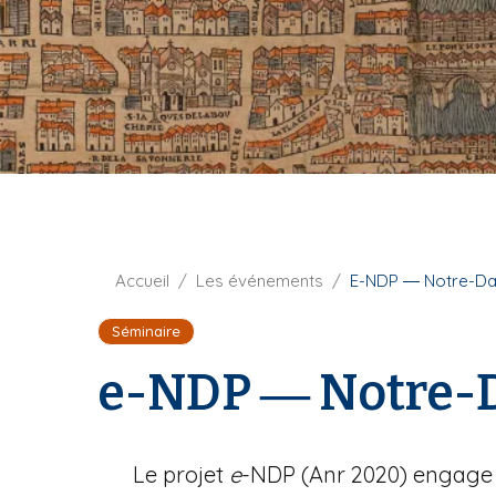
t
i
u
p
r
a
e
l
F
Accueil
Les événements
E-NDP ― Notre-Dam
i
Séminaire
l
d
e-NDP ― Notre-Da
'
A
r
i
Le projet
e
-NDP (Anr 2020) engage l
a