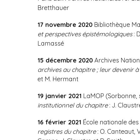
Bretthauer
17
novembre
2020
Bibliothèque Ma
et perspectives épistémologiques
: D
Lamassé
15
décembre
2020
Archives Nation
archives au chapitre ; leur devenir à
et M. Hermant
19
janvier
2021
LaMOP (Sorbonne, s
institutionnel du chapitre
: J. Claustr
16
février
2021
École nationale de
registres du chapitre
: O. Canteaut, V